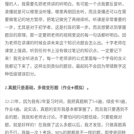
慢的人，我需要先把老师讲的听明白，有可能一个点我要反复听，
录播就是可以哪里没听懂，哪里再倒回去听，而且录播还可以在需
要做笔记的地方暂停，把笔记做完了再继续听。听课是非常重要的
一步，尤其是对于初学者，这是扫盲的第一步。而且想要达到掌握
题目的原理，那一定要把老师的视频里说的每一句话都听明白。因
为老师在讲课的时候会讲未来这个知识点题会怎么出。十字老师在
课堂上强调，听到任何书上没有做过笔记的知识点，一定要记下
来！我完全听进去了，每一个老师讲的公式里面每一个字母的含义
我都记下来了，这样出到类似的题目，最起码不会因为带错数字这
种低级错误扣分。
2.真题只是基础，多做变形题（作业➕模拟）。
22-23年，因为我有2年复习时间，我把真题刷了5-6遍，绿皮书3遍，
作业4遍。说实话，真题的变形我基本都掌握了，而且我只要遇到不
会的题，我就和老师去讨论。不要怕问的问题低级，只要能做对
题，就是好样的！在我做了这么多题以后，我才发现，只做真题真
的不行，我每一次上考场，90%的题都是不一样的题，即使是同种