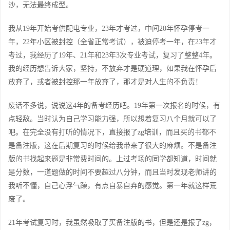
沙，无法最终成型。
我从19年开始考供配电专业，23年才考过，中间20年怀孕停考一
年，22年小区被封控（全省正常考试），被迫停考一年，在23年才
考过，我经历了19年、21年和23年3次专业考试，复习了整整4年。
我的经历想告诉大家，坚持，不放弃才是硬道理，如果我在怀孕后
放弃了，或者被封控那一年放弃了，那才是对人生的不负责！
废话不多说，说说这4年的备考经历吧。19年第一次报名的时候，有
点轻敌。当时认为自己学习能力强，所以想着复习八个月就可以了
吧。在完全没有打听的情况下，直接报了zg培训，而且买的书都不
是备注版，这在后期复习的时候给我带来了很大的麻烦。不是备注
版的书找起来题是非常费时间的。上过考场的同学都知道，时间就
是分数，一道题做的时间不要超过八分钟，而且当时发现老师讲的
我听不懂，自己心浮气躁，有点自暴自弃的感觉。第一年就这样荒
废了。
21年考试复习时，我虽然吸取了买备注版的书，但是还是报了zg，