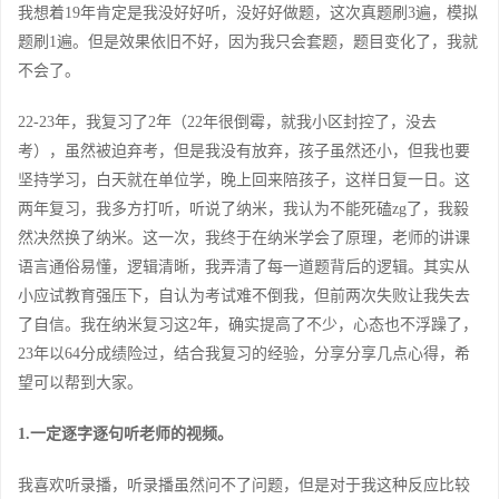
我想着19年肯定是我没好好听，没好好做题，这次真题刷3遍，模拟
题刷1遍。但是效果依旧不好，因为我只会套题，题目变化了，我就
不会了。
22-23年，我复习了2年（22年很倒霉，就我小区封控了，没去
考），虽然被迫弃考，但是我没有放弃，孩子虽然还小，但我也要
坚持学习，白天就在单位学，晚上回来陪孩子，这样日复一日。这
两年复习，我多方打听，听说了纳米，我认为不能死磕zg了，我毅
然决然换了纳米。这一次，我终于在纳米学会了原理，老师的讲课
语言通俗易懂，逻辑清晰，我弄清了每一道题背后的逻辑。其实从
小应试教育强压下，自认为考试难不倒我，但前两次失败让我失去
了自信。我在纳米复习这2年，确实提高了不少，心态也不浮躁了，
23年以64分成绩险过，结合我复习的经验，分享分享几点心得，希
望可以帮到大家。
1.一定逐字逐句听老师的视频。
我喜欢听录播，听录播虽然问不了问题，但是对于我这种反应比较