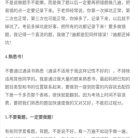
不是说做题手不能懒，而是做了题以后一定要再把错题做几遍，把
易错的点一定要记录下来。于老师经常说，你第一次掉坑正常，第
二次也正常，第三次也可能正常，你掉多了，记录下来，以后就不
掉坑了。考前多掉坑是好事，把所有的坑都记录下来！要多做错
题，我记得一个直流的题，我做了7遍都是犯同样错误！7遍都还掉
坑！
4.熟悉书！
不要通过通读书熟悉（通读不适用于我这样记性不好的），不排除
适用其他同学的。我是通过做大量的题来熟悉书，最起码把已知的
题目类型和书的位置联系起来，要做到一提到防雷的内容就去配四
下册一千多页那个表格，很快就能翻到。因为考场上时间不容浪
费，要把我们熟悉的题加快速度做的又对又好，不能扣过程分。
5.不要看题，一定要做题！
有些同学爱看题，背题。不是说不好，看一万遍不如动手做一遍，