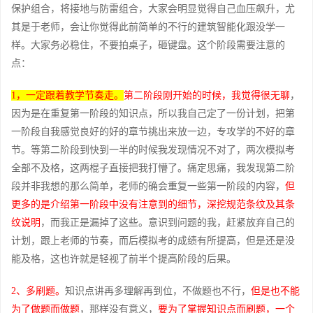
保护组合，将接地与防雷组合，大家会明显觉得自己血压飙升，尤
其是于老师，会让你觉得此前简单的不行的建筑智能化跟没学一
样。大家务必稳住，不要拍桌子，砸键盘。这个阶段需要注意的
点：
1，一定跟着教学节奏走。
第二阶段刚开始的时候，我觉得很无聊
，
因为是在重复第一阶段的知识点，所以我自己定了一份计划，把第
一阶段自我感觉良好的好的章节挑出来放一边，专攻学的不好的章
节。等第二阶段到快到一半的时候我发现情况不对了，两次模拟考
全部不及格，这两棍子直接把我打懵了。痛定思痛，我发现第二阶
段并非我想的那么简单，老师的确会重复一些第一阶段的内容，
但
更多的是介绍第一阶段中没有注意到的细节，深挖规范条纹及其条
纹说明
，而我正是漏掉了这些。意识到问题的我，赶紧放弃自己的
计划，跟上老师的节奏，而后模拟考的成绩有所提高，但是还是没
能及格，这也许就是轻视了前半个提高阶段的后果。
2、多刷题。
知识点讲再多理解再到位，不做题也不行，
但是也不能
为了做题而做题
，那样没有意义，
要为了掌握知识点而刷题，一个