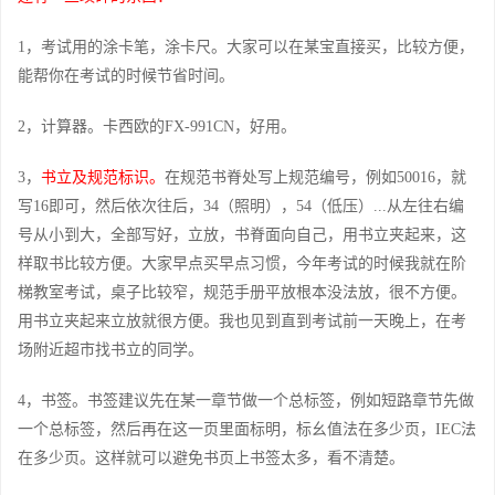
1，考试用的涂卡笔，涂卡尺。大家可以在某宝直接买，比较方便，
能帮你在考试的时候节省时间。
2，计算器。卡西欧的FX-991CN，好用。
3，
书立及规范标识。
在规范书脊处写上规范编号，例如50016，就
写16即可，然后依次往后，34（照明），54（低压）...从左往右编
号从小到大，全部写好，立放，书脊面向自己，用书立夹起来，这
样取书比较方便。大家早点买早点习惯，今年考试的时候我就在阶
梯教室考试，桌子比较窄，规范手册平放根本没法放，很不方便。
用书立夹起来立放就很方便。我也见到直到考试前一天晚上，在考
场附近超市找书立的同学。
4，书签。书签建议先在某一章节做一个总标签，例如短路章节先做
一个总标签，然后再在这一页里面标明，标幺值法在多少页，IEC法
在多少页。这样就可以避免书页上书签太多，看不清楚。