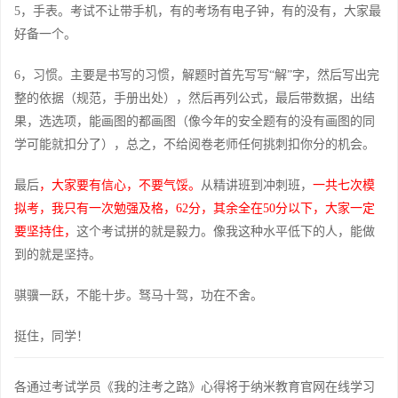
5，手表。考试不让带手机，有的考场有电子钟，有的没有，大家最
好备一个。
6，习惯。主要是书写的习惯，解题时首先写写“解”字，然后写出完
整的依据（规范，手册出处），然后再列公式，最后带数据，出结
果，选选项，能画图的都画图（像今年的安全题有的没有画图的同
学可能就扣分了），总之，不给阅卷老师任何挑刺扣你分的机会。
最后
，大家要有信心，不要气馁。
从精讲班到冲刺班，
一共七次模
拟考，我只有一次勉强及格，62分，其余全在50分以下，大家一定
要坚持住，
这个考试拼的就是毅力。像我这种水平低下的人，能做
到的就是坚持。
骐骥一跃，不能十步。驽马十驾，功在不舍。
挺住，同学！
各通过考试学员《我的注考之路》心得将于纳米教育官网在线学习