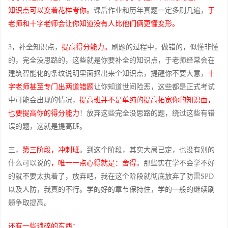
知识点可以变着花样考你。
课后作业和历年真题一定多刷几遍，
于
老师和十字老师会让你知道没有人比他们俩更懂变形。
3，补全知识点，
提高得分能力。
刷题的过程中，做错的，似懂非懂
的，完全没思路的，这些就是你要补全的知识点，于老师经常会在
建筑智能化的条纹说明里面抠出来个知识点，提醒你不要大意，
十
字老师甚至专门出两道错题
让你知道世间险恶，这些都是正式考试
中可能会出现的情况，
提高班并不是单纯的提高拓宽你的知识面，
也要提高你的得分能力
！放弃这些完全没思路的题，绕过这些有错
误的题，这就是提高班。
三，
第三阶段，冲刺班
。到这个阶段，其实大局已定，也没有别的
什么可以说的
，唯一一点心得就是：舍得
。那些实在学不会学不好
的就不要太执着了，放弃吧，我在这个阶段就彻底放弃了防雷SPD
以及人防，我真的不行。学的好的章节保持住，学的一般的继续刷
题争取提高。
还有一些琐碎的东西：