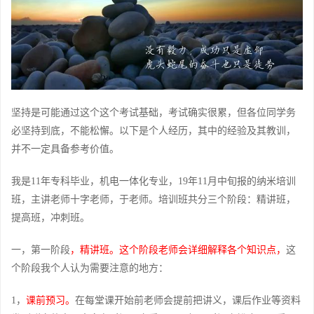
坚持是可能通过这个这个考试基础，考试确实很累，但各位同学务
必坚持到底，不能松懈。以下是个人经历，其中的经验及其教训，
并不一定具备参考价值。
我是11年专科毕业，机电一体化专业，19年11月中旬报的纳米培训
班，主讲老师十字老师，于老师。培训班共分三个阶段：精讲班，
提高班，冲刺班。
一，第一阶段
，精讲班。这个阶段老师会详细解释各个知识点，
这
个阶段我个人认为需要注意的地方：
1，
课前预习。
在每堂课开始前老师会提前把讲义，课后作业等资料