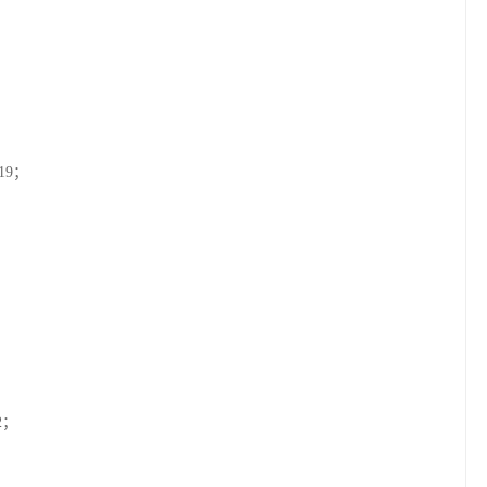
19；
2；