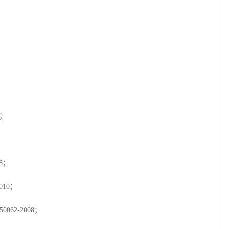
4；
8；
010；
62-2008；